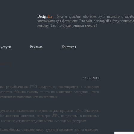
Design
fire
- блог о дизайне, обо мне, ну и немного о зарабо
кисточками для фотошопа. Это сайт, в который я буду записыва
новому. Так что будем учиться вместе !
услуги
Реклама
Контакты
ности
11.06.2012
ция разработчиков СЕО индустрии, посвященная в основном
азвития. Можно сказать, то что по окончанию заседания, итоги
негативных моментов чем позитивных.
рутке самостоятельно созданного для продажи сайта. Эксперты
 большинство контентов, примерно 85%, популярных в поисковых
о всё же не уступают ведущие места «молодым» ресурсам.
восибирске», первое место куда мы попадаем это на интернет-