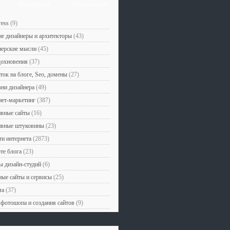
Популярное
Комментарии
ess
(9)
е дизайнеры и архитекторы
(43)
нерские мысли
(45)
дохновения
(37)
ток на блоге, Seo, домены
(27)
ни дизайнера
(49)
ет-маркетинг
(387)
вные сайты
(16)
ивные штуковины
(23)
и интернета
(2873)
те блога
(23)
 дизайн-студий
(6)
ые сайты и сервисы
(25)
ма
(37)
фотошопа и создания сайтов
(9)