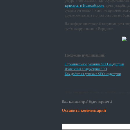
ресурс «Novosibirsk», где осуществляютс
таунхаусы в Новосибирске
, дачи, усадьбы 
существует около 4-х лет, но при этом все
другие контенты, а это уже отыгрывает бол
На конференции также были упомянуты сит
путём накручивания в Вордстате.
Похожие публикации:
Стремительное развитие SEO индустрии
Изменения в индустрии SEO
Как добиться успеха в SЕО индустрии
Если вам интересно читать этот блог, подпи
Ваш комментарий будет первым :)
Оставить комментарий