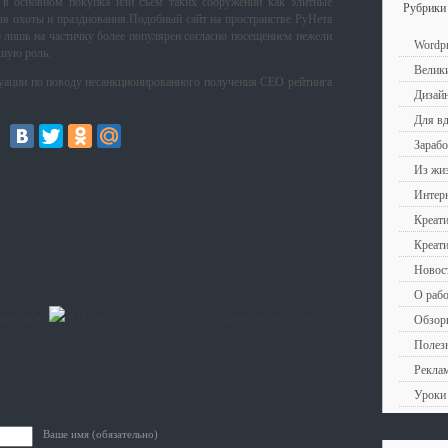
я в основном покупка или съем таких сооружений как элитные
Рубрики
для охоты и празднования.Подобный сайт на пространстве РуНета
го лишь на частичку более популярен согласно посещением нежели
Wordpr
ьшую роль.
Велики
уации по поводу несанкционированного получения СЕО рейтинга
Дизай
Для в
Зарабо
Из жиз
Интерн
Креати
Креат
Новост
О рабо
Сделайте это сейчас!
шитесть на
RSS feed
Обзоры
Полезн
Рекла
Уроки 
Ваше имя (обязательно)