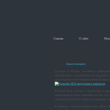
Главная
О сайте
Мои 
Развитие SEO-индустрии в опас
Рубрики:
Новости интернета
Сегодня в Москве состоялась конферен
обсуждениям о перспективах её будущего р
рассмотрения этой тематики имели больше 
В целом было сказано о трудностях в раск
акцентировали также внимание на том, что
системах достаточно стары по созданиям, н
К примеру, если мы вводим ключ «Дом в Но