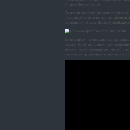
Philippe, Breguet, Hublot.
Создатели копий полностью повторяют все 
выглядит абсолютно так же, как оригинальн
на соответствие высочайшим европейским ст
Единственное, что выгодно отличает реплик
изделия более доступными для потребите
магазин копий швейцарских часов (http:
изысканных хронометров на любой вкус. И не