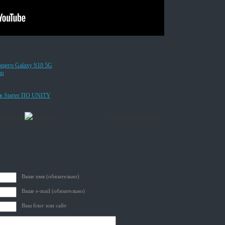
ющего Galaxy S10 5G
иц
в Starter ПО UNITY
Сделайте это сейчас!
шитесть на
RSS feed
Ваше имя (обязательно)
Ваше e-mail (обязательно)
Ваш блог или сайт