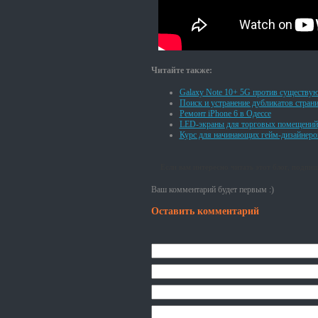
Читайте также:
Galaxy Note 10+ 5G против существу
Поиск и устранение дубликатов стран
Ремонт iPhone 6 в Одессе
LED-экраны для торговых помещений
Курс для начинающих гейм-дизайнеро
Если вам интересно читать этот блог, подпи
Ваш комментарий будет первым :)
Оставить комментарий