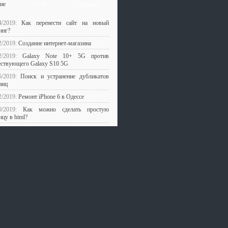
ие
Теги
Архивы
4/2019:
Как перенести сайт на новый
инг?
2/2019:
Создание интернет-магазина
12/2019:
Galaxy Note 10+ 5G против
ствующего Galaxy S10 5G
5/2019:
Поиск и устранение дубликатов
ниц
2/2019:
Ремонт iPhone 6 в Одессе
20/2019:
Как можно сделать простую
ицу в html?