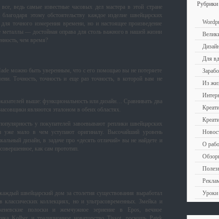
Рубрики
все, ведь самые известные часовых дел мастера в этой стране
благодаря этому обстоятельству каждое изделие швейцарских
Wordpr
 для точного измерения времени, но и настоящее произведение
е металлы — достойная оправа для столь важного в нашей жизни
Велики
нность, чем время?
Дизай
Для в
ade можно быть уверенным, что с его помощью вы не потеряете
Зарабо
ни. Точность, точность и еще раз точность, в которой вам не
Из жиз
Интерн
показателей выше: функциональность или дизайн… Сравнивать два
Креати
часовщики являются эталоном в обеих областях.
Креат
популярность у покупателей завоевывают реплики швейцарских
Новост
 уже мало в чем уступают оригиналу. Высочайший уровень
кальный дизайн, в задаче про «десять отличий» вы не найдете и
О рабо
 совершенное, как сам прототип.
Обзоры
Полезн
Рекла
Уроки 
 каждый швейцарский дом за столетия существования выработал
в классических коллекциях, но и ультрасовременных. Змейка и
женевские полоски и жемчужное зернение в Epos, вечное
ика Kolber и традиционное новаторство Tissot, роскошь Patek