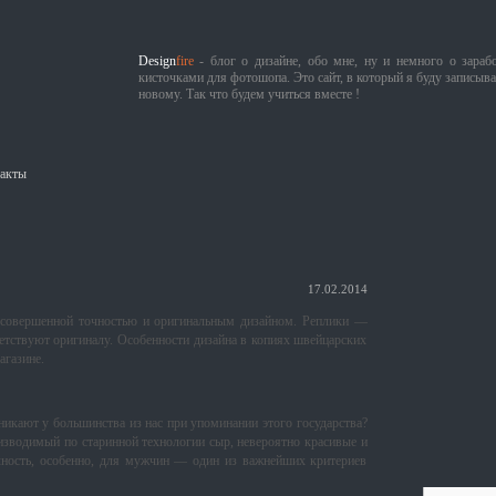
Design
fire
- блог о дизайне, обо мне, ну и немного о зарабо
кисточками для фотошопа. Это сайт, в который я буду записыва
новому. Так что будем учиться вместе !
акты
17.02.2014
 совершенной точностью и оригинальным дизайном. Реплики —
ветствуют оригиналу. Особенности дизайна в копиях швейцарских
агазине.
икают у большинства из нас при упоминании этого государства?
изводимый по старинной технологии сыр, невероятно красивые и
ость, особенно, для мужчин — один из важнейших критериев