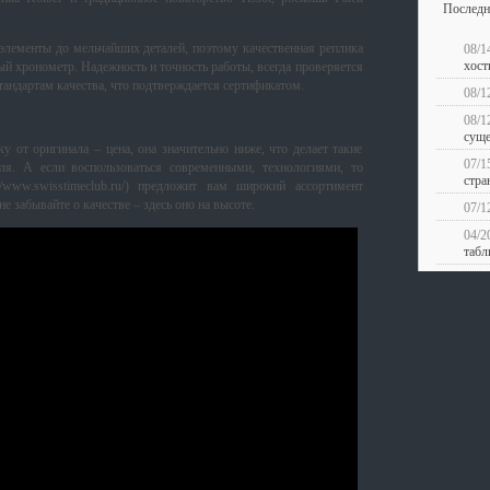
Последн
элементы до мельчайших деталей, поэтому качественная реплика
08/1
хост
ый хронометр. Надежность и точность работы, всегда проверяется
андартам качества, что подтверждается сертификатом.
08/1
08/
суще
у от оригинала – цена, она значительно ниже, что делает такие
07/1
ля. А если воспользоваться современными, технологиями, то
стра
//www.swisstimeclub.ru/) предложит вам широкий ассортимент
 забывайте о качестве – здесь оно на высоте.
07/1
04/
табл