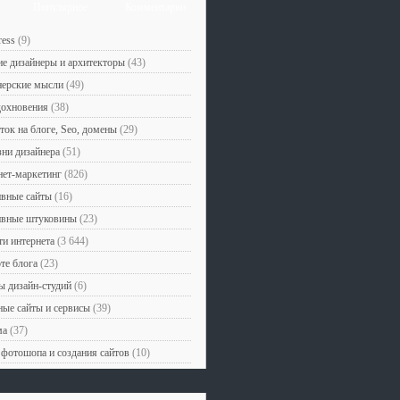
Популярное
Комментарии
ess
(9)
е дизайнеры и архитекторы
(43)
нерские мысли
(49)
дохновения
(38)
ток на блоге, Seo, домены
(29)
ни дизайнера
(51)
ет-маркетинг
(826)
вные сайты
(16)
ивные штуковины
(23)
и интернета
(3 644)
те блога
(23)
 дизайн-студий
(6)
ые сайты и сервисы
(39)
ма
(37)
фотошопа и создания сайтов
(10)