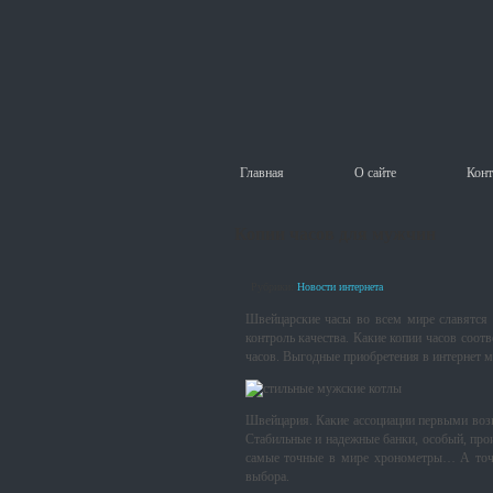
Главная
О сайте
Конт
Копии часов для мужчин
Рубрики:
Новости интернета
Швейцарские часы во всем мире славятся
контроль качества. Какие копии часов соот
часов. Выгодные приобретения в интернет м
Швейцария. Какие ассоциации первыми возн
Стабильные и надежные банки, особый, про
самые точные в мире хронометры… А точн
выбора.