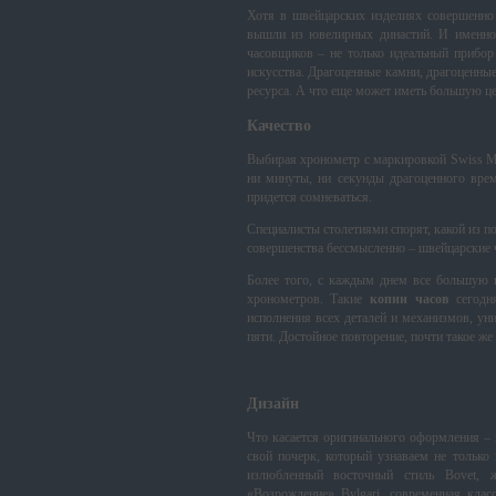
Хотя в швейцарских изделиях совершенно 
вышли из ювелирных династий. И именно 
часовщиков – не только идеальный прибор
искусства. Драгоценные камни, драгоценны
ресурса. А что еще может иметь большую це
Качество
Выбирая хронометр с маркировкой Swiss M
ни минуты, ни секунды драгоценного време
придется сомневаться.
Специалисты столетиями спорят, какой из 
совершенства бессмысленно – швейцарские 
Более того, с каждым днем все большую 
хронометров. Такие
копии часов
сегодня
исполнения всех деталей и механизмов, уни
пяти. Достойное повторение, почти такое же
Дизайн
Что касается оригинального оформления –
свой почерк, который узнаваем не только 
излюбленный восточный стиль Bovet, 
«Возрождение» Bvlgari, современная класс